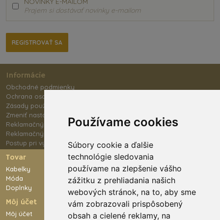
NOVINKY E-MAILOM
Prajem si dostávať novinky e-mailom
Informácie
Obchodné podmienky
Ochrana osobných údajov
Zásady používania súborov cookies
Zmeniť nastavenie cookies
Používame cookies
Reklamačný poriadok
Reklamačný formulár
Postup pri výmene tovaru
Súbory cookie a ďalšie
technológie sledovania
Tovar
používame na zlepšenie vášho
Kabelky
Móda
zážitku z prehliadania našich
Doplnky
webových stránok, na to, aby sme
Môj účet
vám zobrazovali prispôsobený
Môj účet
obsah a cielené reklamy, na