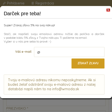
Prihlásenie
Registrácia
Darček pre teba!
Super! Získaj zľavu 5% na svoj nákup!
Stačí, ak napíšeš svoju emailovú adresu nižšie do políčka a darček
v podobe kódu 5% zľavy z Tvojho nákupu Ti pošleme na email.
Vyber si u nás pre seba to pravé :-)
Kategórie
Váš e-mail:
ÚVODNÁ STRÁNKA
|
REGISTRÁCIA
Registrácia
ZÍSKAŤ ZĽAVU
Neváhajte a vytvorte si u nás zákaznícky účet.
Tvoju e-mailovú adresu nikomu neposkytneme. Ak si
Osobné údaje
budeš želať odstrániť svoju e-mailovú adresu z našej
databázi napíš nám to na info@wmoda.sk
MENO
*
PRIEZVISKO
*