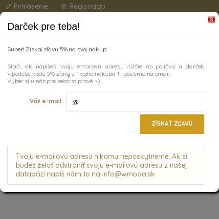
Prihlásenie
Registrácia
Darček pre teba!
Super! Získaj zľavu 5% na svoj nákup!
Stačí, ak napíšeš svoju emailovú adresu nižšie do políčka a darček
v podobe kódu 5% zľavy z Tvojho nákupu Ti pošleme na email.
Vyber si u nás pre seba to pravé :-)
Kategórie
Váš e-mail:
ÚVODNÁ STRÁNKA
|
DOPLNKY
|
DÁMSKA KOŽENÁ PEŇAŽENKA
MERCUCIO 4211835 S EMBOSOVANÝMI KVETMI SVETLOHNEDÁ
ZÍSKAŤ ZĽAVU
Dámska kožená peňaženka Mercucio
4211835 s embosovanými kvetmi
svetlohnedá
Tvoju e-mailovú adresu nikomu neposkytneme. Ak si
budeš želať odstrániť svoju e-mailovú adresu z našej
databázi napíš nám to na info@wmoda.sk