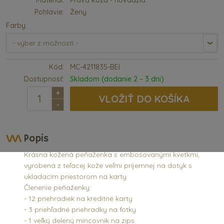
Materiál:
Pravá koža - hovädzia
Pohlavie:
Ženy
Farby:
Kód:
MC-4211835-BEI
Dostupnosť:
Skladom (dodanie 2 – 3 dni)
+
VLOŽIŤ DO KOŠÍKA
-
Popis
Krásna kožená peňaženka s embosovanými kvetkmi,
vyrobená z teľacej kože veľmi príjemnej na dotyk s
ukladacím priestorom na karty
Členenie peňaženky:
- 12 priehradiek na kreditné karty
- 3 priehľadné priehradky na fotky
- 1 veľký delený mincovník na zips