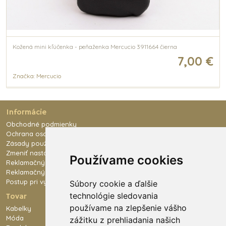
Kožená mini kľúčenka - peňaženka Mercucio 3911664 čierna
7,00 €
Značka: Mercucio
Informácie
Obchodné podmienky
Ochrana osobných údajov
Zásady používania súborov cookies
Zmeniť nastavenie cookies
Používame cookies
Reklamačný poriadok
Reklamačný formulár
Postup pri výmene tovaru
Súbory cookie a ďalšie
technológie sledovania
Tovar
používame na zlepšenie vášho
Kabelky
Móda
zážitku z prehliadania našich