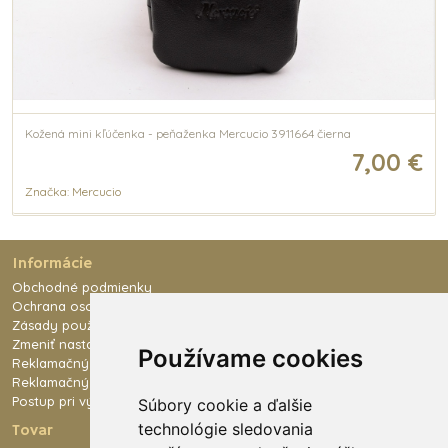
Kožená mini kľúčenka - peňaženka Mercucio 3911664 čierna
7,00 €
Značka: Mercucio
Informácie
Obchodné podmienky
Ochrana osobných údajov
Zásady používania súborov cookies
Zmeniť nastavenie cookies
Používame cookies
Reklamačný poriadok
Reklamačný formulár
Postup pri výmene tovaru
Súbory cookie a ďalšie
technológie sledovania
Tovar