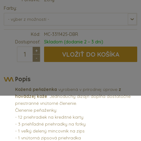
Farby:
Kód:
MC-3311425-DBR
Dostupnosť:
Skladom (dodanie 2 – 3 dni)
+
VLOŽIŤ DO KOŠÍKA
-
Popis
Kožená peňaženka
vyrobená v prírodnej úprave
z
hovädzej kože
. Jednoduchý dizajn dopĺňa dostatočne
priestranné vnútorné členenie.
Členenie peňaženky:
- 12 priehradiek na kreditné karty
- 3 priehľadné priehradky na fotky
- 1 veľký delený mincovník na zips
- 1 vnútorná zipsová priehradka