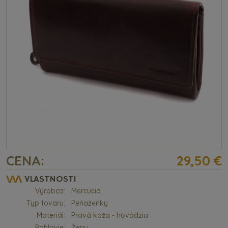
CENA:
29,50 €
VLASTNOSTI
Výrobca:
Mercucio
Typ tovaru:
Peňaženky
Materiál:
Pravá koža - hovädzia
Pohlavie:
Ženy