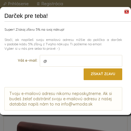
Prihlásenie
Registrácia
Darček pre teba!
Super! Získaj zľavu 5% na svoj nákup!
Stačí, ak napíšeš svoju emailovú adresu nižšie do políčka a darček
v podobe kódu 5% zľavy z Tvojho nákupu Ti pošleme na email.
Vyber si u nás pre seba to pravé :-)
Kategórie
Váš e-mail:
ÚVODNÁ STRÁNKA
|
DOPLNKY
|
DÁMSKA KOŽENÁ PEŇAŽENKA
MERCUCIO 3311425 TMAVOHNEDÁ
ZÍSKAŤ ZĽAVU
Dámska kožená peňaženka Mercucio
3311425 tmavohnedá
Tvoju e-mailovú adresu nikomu neposkytneme. Ak si
budeš želať odstrániť svoju e-mailovú adresu z našej
databázi napíš nám to na info@wmoda.sk