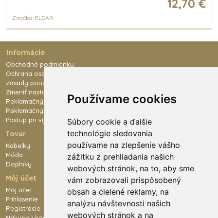
12,70 €
Značka: ELDAR
Informácie
Obchodné podmienky
Ochrana osobných údajov
Zásady používania súborov cookies
Zmeniť nastavenie cookies
Používame cookies
Reklamačný poriadok
Reklamačný formulár
Postup pri výmene tovaru
Súbory cookie a ďalšie
technológie sledovania
Tovar
používame na zlepšenie vášho
Kabelky
Móda
zážitku z prehliadania našich
Doplnky
webových stránok, na to, aby sme
Môj účet
vám zobrazovali prispôsobený
Môj účet
obsah a cielené reklamy, na
Prihlásenie
analýzu návštevnosti našich
Registrácie
webových stránok a na
Nákupný košík