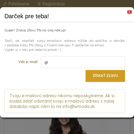
Prihlásenie
Registrácia
Darček pre teba!
Super! Získaj zľavu 5% na svoj nákup!
Stačí, ak napíšeš svoju emailovú adresu nižšie do políčka a darček
v podobe kódu 5% zľavy z Tvojho nákupu Ti pošleme na email.
Vyber si u nás pre seba to pravé :-)
Kategórie
Váš e-mail:
ÚVODNÁ STRÁNKA
|
MÓDA
|
DÁMSKA SPODNIČKA JULIMEX
SOFT&SMOOTH, ČIERNA
ZÍSKAŤ ZĽAVU
Dámska spodnička Julimex
Soft&Smooth, čierna
Tvoju e-mailovú adresu nikomu neposkytneme. Ak si
budeš želať odstrániť svoju e-mailovú adresu z našej
databázi napíš nám to na info@wmoda.sk