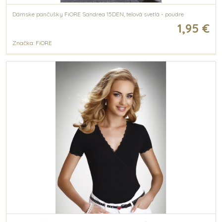
Dámske pančušky FiORE Sandrea 15DEN, telová svetlá - poudre
1,95 €
Značka: FiORE