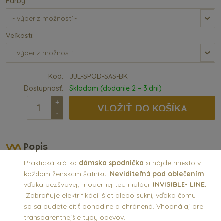
Farby:
Veľkosti:
Kód:
JUL-SPOD-SAS-BK
Dostupnosť:
Skladom (dodanie 2 – 3 dni)
+
VLOŽIŤ DO KOŠÍKA
-
Popis
Praktická
krátka
dámska
spodnička
si nájde miesto v
každom ženskom šatníku.
Neviditeľná pod oblečením
vďaka bezšvovej, modernej technológii
INVISIBLE- LINE.
Zabraňuje elektrifikácii šiat alebo sukní, vďaka čomu
sa sa budete cítiť pohodlne a chránená. Vhodná aj pre
transparentnejšie typy odevov.