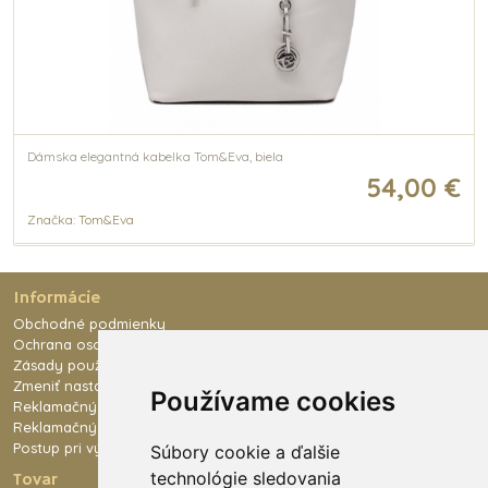
Dámska elegantná kabelka Tom&Eva, biela
54,00 €
Značka: Tom&Eva
Informácie
Obchodné podmienky
Ochrana osobných údajov
Zásady používania súborov cookies
Zmeniť nastavenie cookies
Používame cookies
Reklamačný poriadok
Reklamačný formulár
Postup pri výmene tovaru
Súbory cookie a ďalšie
technológie sledovania
Tovar