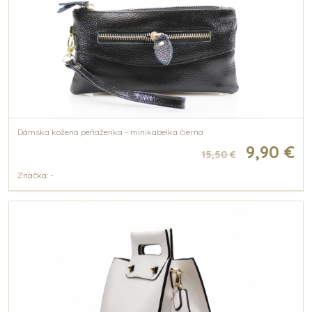
Dámska kožená peňaženka - minikabelka čierna
9,90 €
15,50 €
Značka: -