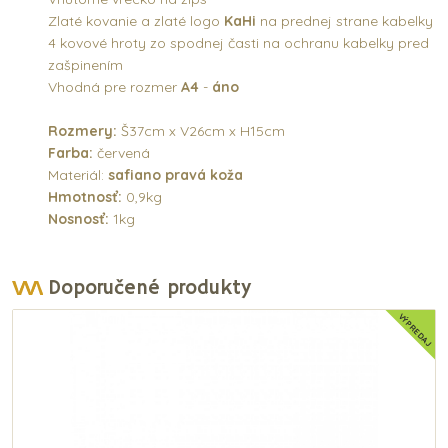
Zlaté kovanie a zlaté logo
KaHi
na prednej strane kabelky
4 kovové hroty zo spodnej časti na ochranu kabelky pred
zašpinením
Vhodná pre rozmer
A4
-
áno
Rozmery:
Š37cm x V26cm x H15cm
Farba:
červená
Materiál:
safiano pravá koža
Hmotnosť:
0,9kg
Nosnosť:
1kg
Doporučené produkty
VÝPREDAJ