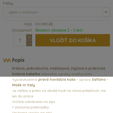
Farby:
Kód:
DV-990-RE
Dostupnosť:
Skladom (dodanie 2 – 3 dni)
+
VLOŽIŤ DO KOŠÍKA
-
Popis
Krásna, jednoduchá, nadčasová, štýlová a praktická
kožená kabelka
talianskej výroby, značky KaHi
Vysokokvalitná
pravá hovädzia koža -
úprava
Safiano -
Made in Italy
Je väčšia a preto sa skvelé hodí na rôzne príležitosti, nie
len do práce
Vrchné zatváranie na zips
1 vnútorná priehradka
Vnútorné vrecko na zips