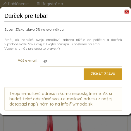
Prihlásenie
Registrácia
Darček pre teba!
Super! Získaj zľavu 5% na svoj nákup!
Stačí, ak napíšeš svoju emailovú adresu nižšie do políčka a darček
v podobe kódu 5% zľavy z Tvojho nákupu Ti pošleme na email.
Vyber si u nás pre seba to pravé :-)
Kategórie
Váš e-mail:
ÚVODNÁ STRÁNKA
|
KABELKY
|
KABELKA Z PRAVEJ KOŽE -
VEĽKÁ, ČERVENÁ
ZÍSKAŤ ZĽAVU
Kabelka z pravej kože - veľká, červená
VÝPREDAJ
Tvoju e-mailovú adresu nikomu neposkytneme. Ak si
budeš želať odstrániť svoju e-mailovú adresu z našej
databázi napíš nám to na info@wmoda.sk